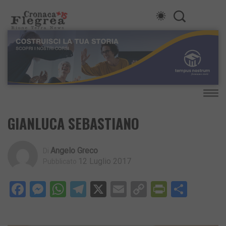
GIANLUCA SEBASTIANO
Angelo Greco
Di
12 Luglio 2017
Pubblicato
Facebook
Messenger
WhatsApp
Telegram
X
Email
Copy
PrintFri
Condi
Link