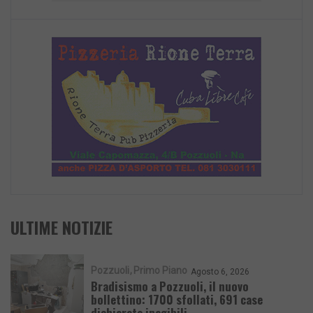
ULTIME NOTIZIE
Pozzuoli
Primo Piano
Agosto 6, 2026
Bradisismo a Pozzuoli, il nuovo
bollettino: 1700 sfollati, 691 case
dichiarate inagibili