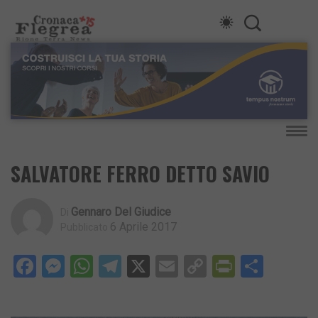
SALVATORE FERRO DETTO SAVIO
Gennaro Del Giudice
Di
6 Aprile 2017
Pubblicato
Facebook
Messenger
WhatsApp
Telegram
X
Email
Copy
PrintFri
Condi
Link