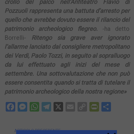
crollo del palco nell’Anfiteatro Flavio di
Pozzuoli rappresenta una battuta d’arresto per
quello che avrebbe dovuto essere il rilancio del
patrimonio archeologico flegreo.
-ha detto
Borrelli-
Ritengo sia grave aver ignorato
l’allarme lanciato dal consigliere metropolitano
dei Verdi, Paolo Tozzi, in seguito al sopralluogo
da lui effettuato agli inizi del mese di
settembre. Una sottovalutazione che non può
essere consentita quando si tratta di tutelare il
patrimonio archeologico della nostra regione»
Facebook
Messenger
WhatsApp
Telegram
X
Email
Copy
PrintFri
Condi
Link
ARTICOLO PRECEDENTE