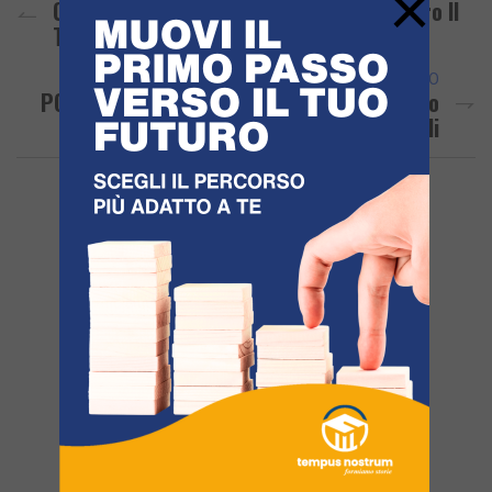
×
Calcio A 5/ Il Real Pozzuoli Vittoria Contro Il
Torre Del Greco Futsal
ARTICOLO SUCCESSIVO
POZZUOLI/ Clan Longobardi-Beneduce: Dopo
Il Carcere Tutti Sorvegliati Speciali