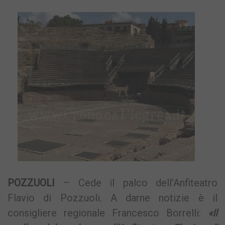
POZZUOLI
– Cede il palco dell’Anfiteatro
Flavio di Pozzuoli. A darne notizie è il
consigliere regionale Francesco Borrelli:
«Il