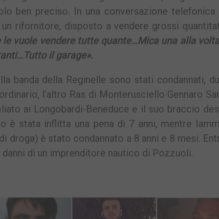
olo ben preciso. In una conversazione telefonica 
un rifornitore, disposto a vendere grossi quantitat
le vuole vendere tutte quante…Mica una alla volt
tanti…Tutto il garage».
lla banda della Reginelle sono stati condannati, d
ordinario, l’altro Ras di Monterusciello Gennaro Sa
iliato ai Longobardi-Beneduce e il suo braccio dest
 è stata inflitta una pena di 7 anni, mentre Iamm
di droga) è stato condannato a 8 anni e 8 mesi. En
 danni di un imprenditore nautico di Pozzuoli.