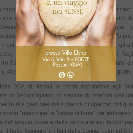
 capo della banda vi erano il 25enne Luigi Sannino
5 anni e 8 mesi di carcere (nonostante lo sconto d
0enne titolare di un ristorante della zona a cui i g
reclusione. Il 30enne Francesco Ilardo detto “o puo
mesi e 20 giorni. Pene esemplari anche per gli alt
olo, 24 anni, figlio di “Pascalone” Ras di Regin
to Sannino, 21 anni, fratello di Luigi condannato a 
io, 46enne, condannato a 10 anni 8 mesi e 10 giorni.
lla DDA di Napoli la banda rispondeva agli ordi
e di Secondigliano si serviva di telefoni cellula
 merito alla gestione della piazza di spaccio nel qua
e come “macchine” e “casse di birra” per indicare i t
dell’acquisizione e della vendita erano la compa
, il figlio Gennaro e i figli della donna, Luigi ed U