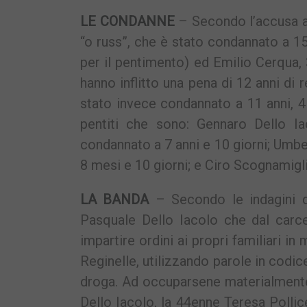
LE CONDANNE
– Secondo l’accusa a
“o russ”, che è stato condannato a 1
per il pentimento) ed Emilio Cerqua, 3
hanno inflitto una pena di 12 anni di 
stato invece condannato a 11 anni, 4 
pentiti che sono: Gennaro Dello Iac
condannato a 7 anni e 10 giorni; Umber
8 mesi e 10 giorni; e Ciro Scognamigl
LA BANDA
– Secondo le indagini de
Pasquale Dello Iacolo che dal carcer
impartire ordini ai propri familiari in
Reginelle, utilizzando parole in codic
droga. Ad occuparsene materialmente 
Dello Iacolo, la 44enne Teresa Pollice