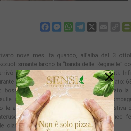
Facebook
Messenger
WhatsApp
Telegram
X
Email
Co
Li
rivato nove mesi fa quando, all’alba del 3 ottob
ozzuoli smantellarono la “banda delle Reginelle” c
×
rrivò la nuova resa, con quattro pentimenti. Inf
urante il processo celebrato con rito abbreviato: 6
nti boss. Pene esemplari che hanno confermato la
 sulle indagini condotte dai militari della Compag
le attività del sodalizio criminale che gestiva d
erusciello. Giovani che con sfacciatagginee fe
 dei clan Longobardi e Beneduce.