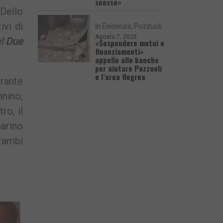
scosse»
Dello
ivi di
In Evidenza
Pozzuoli
Agosto 7, 2026
a! Due
«Sospendere mutui e
finanziamenti»
appello alle banche
per aiutare Pozzuoli
e l’area flegrea
urante
nnino,
ro, il
arino
trambi