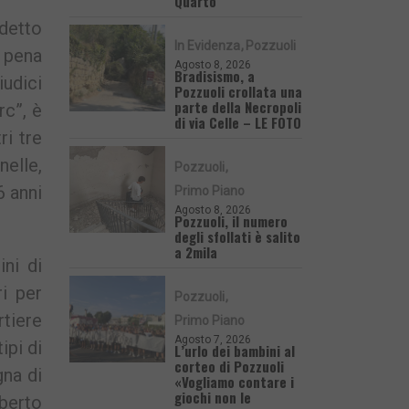
Quarto
 detto
In Evidenza
Pozzuoli
i pena
Agosto 8, 2026
Bradisismo, a
iudici
Pozzuoli crollata una
parte della Necropoli
rc”, è
di via Celle – LE FOTO
ri tre
elle,
Pozzuoli
6 anni
Primo Piano
Agosto 8, 2026
Pozzuoli, il numero
degli sfollati è salito
a 2mila
ni di
ri per
Pozzuoli
rtiere
Primo Piano
Agosto 7, 2026
ipi di
L’urlo dei bambini al
corteo di Pozzuoli
gna di
«Vogliamo contare i
giochi non le
mberto