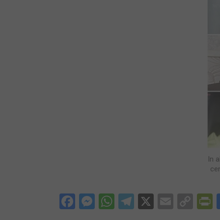
In 
cen
Facebook
Messenger
WhatsApp
Telegram
X
Email
Cop
P
Lin