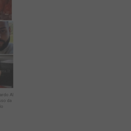
lardo Al
asso da
lo