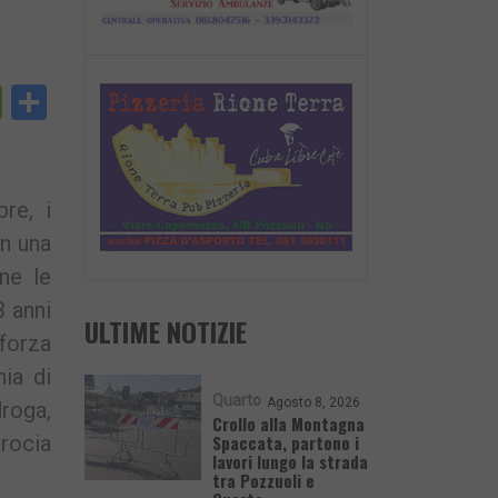
py
PrintFriendly
Condividi
nk
re, i
on una
ine le
3 anni
ULTIME NOTIZIE
 forza
nia di
Quarto
Agosto 8, 2026
roga,
Crollo alla Montagna
Spaccata, partono i
rocia
lavori lungo la strada
tra Pozzuoli e