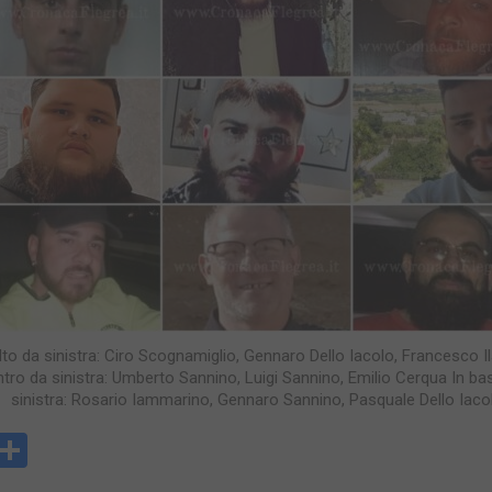
alto da sinistra: Ciro Scognamiglio, Gennaro Dello Iacolo, Francesco I
tro da sinistra: Umberto Sannino, Luigi Sannino, Emilio Cerqua In b
sinistra: Rosario Iammarino, Gennaro Sannino, Pasquale Dello Iaco
y
rintFriendly
Condividi
k