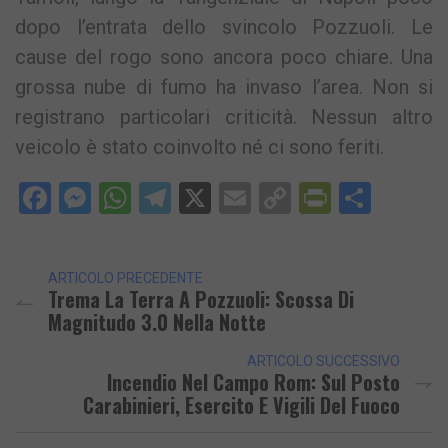
dopo l’entrata dello svincolo Pozzuoli. Le
cause del rogo sono ancora poco chiare. Una
grossa nube di fumo ha invaso l’area. Non si
registrano particolari criticità. Nessun altro
veicolo è stato coinvolto né ci sono feriti.
Facebook
Messenger
WhatsApp
Telegram
X
Email
Copy
PrintFri
Condi
Link
ARTICOLO PRECEDENTE
Trema La Terra A Pozzuoli: Scossa Di
Magnitudo 3.0 Nella Notte
ARTICOLO SUCCESSIVO
Incendio Nel Campo Rom: Sul Posto
Carabinieri, Esercito E Vigili Del Fuoco