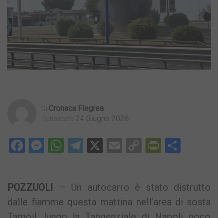
Cronaca Flegrea
Di
24 Giugno 2026
Pubblicato
Facebook
Messenger
WhatsApp
Telegram
X
Email
Copy
PrintFri
Condi
Link
POZZUOLI
– Un autocarro è stato distrutto
dalle fiamme questa mattina nell’area di sosta
Tamoil, lungo la Tangenziale di Napoli poco