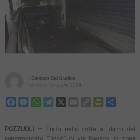
Gennaro Del Giudice
Di
15 Luglio 2024
Pubblicato
Facebook
Messenger
WhatsApp
Telegram
X
Email
Copy
PrintFri
Condi
Link
POZZUOLI –
Furto nella notte ai danni del
supermercato “Decò” di via Pagano, in zona