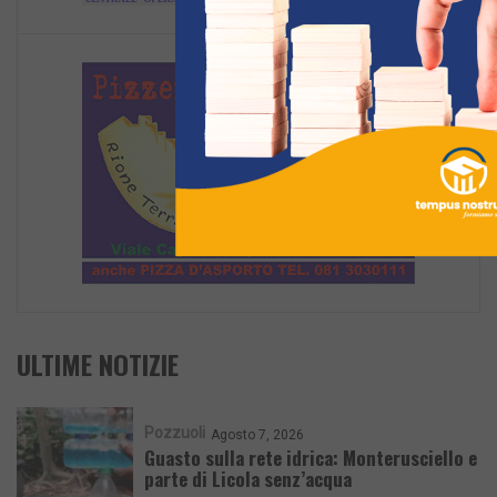
ULTIME NOTIZIE
Pozzuoli
Agosto 7, 2026
Guasto sulla rete idrica: Monterusciello e
parte di Licola senz’acqua