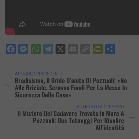
Facebook
Messenger
WhatsApp
Telegram
X
Email
Copy
PrintFri
Condi
Link
ARTICOLO PRECEDENTE
Bradisismo, Il Grido D’aiuto Di Pozzuoli: «No
Alle Briciole, Servono Fondi Per La Messa In
Sicurezza Delle Case»
ARTICOLO SUCCESSIVO
Il Mistero Del Cadavere Trovato In Mare A
Pozzuoli: Due Tatuaggi Per Risalire
All’identità