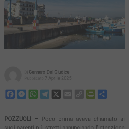
Gennaro Del Giudice
Di
7 Aprile 2025
Pubblicato
Facebook
Messenger
WhatsApp
Telegram
X
Email
Copy
PrintFri
Condi
Link
POZZUOLI –
Poco prima aveva chiamato ai
suoi parenti più stretti annunciando l’intenzione