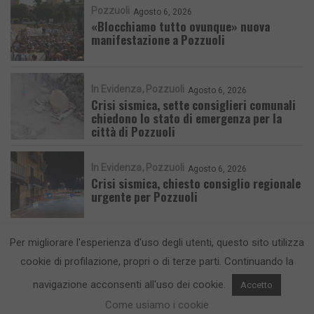
Pozzuoli
Agosto 6, 2026
«Blocchiamo tutto ovunque» nuova
manifestazione a Pozzuoli
In Evidenza
Pozzuoli
Agosto 6, 2026
Crisi sismica, sette consiglieri comunali
chiedono lo stato di emergenza per la
città di Pozzuoli
In Evidenza
Pozzuoli
Agosto 6, 2026
Crisi sismica, chiesto consiglio regionale
urgente per Pozzuoli
Per migliorare l'esperienza d'uso degli utenti, questo sito utilizza
cookie di profilazione, propri o di terze parti. Continuando la
navigazione acconsenti all'uso dei cookie.
Accetto
CronacaFlegrea testata giornalistica - aut. Tribunale di Napoli n. 34 del
Come usiamo i cookie
23/05/2012.
Info e Contatti