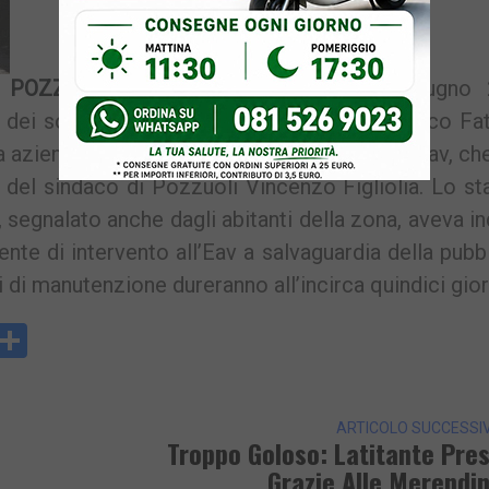
POZZUOLI –
Domani, mercoledì 21 giugno 
one dei sottopassi della Cumana di via Domenico Fa
 azienda proprietaria della linea ferroviaria Eav, ch
a del sindaco di Pozzuoli Vincenzo Figliolia. Lo st
, segnalato anche dagli abitanti della zona, aveva i
gente di intervento all’Eav a salvaguardia della pubb
ri di manutenzione dureranno all’incirca quindici gior
y
rintFriendly
Condividi
k
ARTICOLO SUCCESSI
Troppo Goloso: Latitante Pre
Grazie Alle Merendi