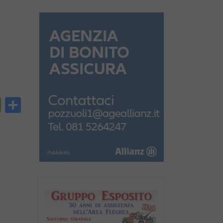
py
PrintFriendly
Condividi
nk