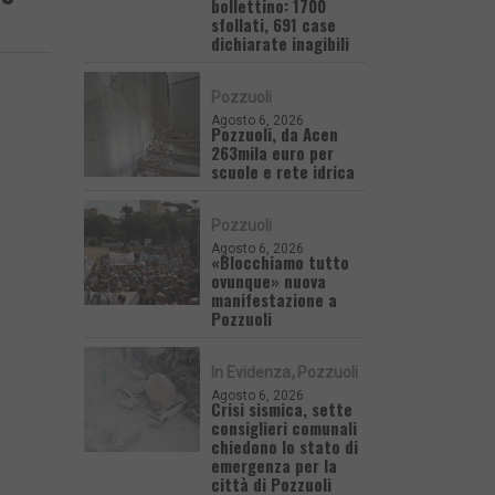
bollettino: 1700
sfollati, 691 case
dichiarate inagibili
Pozzuoli
Agosto 6, 2026
Pozzuoli, da Acen
263mila euro per
scuole e rete idrica
Pozzuoli
Agosto 6, 2026
«Blocchiamo tutto
ovunque» nuova
manifestazione a
Pozzuoli
In Evidenza
Pozzuoli
Agosto 6, 2026
Crisi sismica, sette
consiglieri comunali
chiedono lo stato di
emergenza per la
città di Pozzuoli