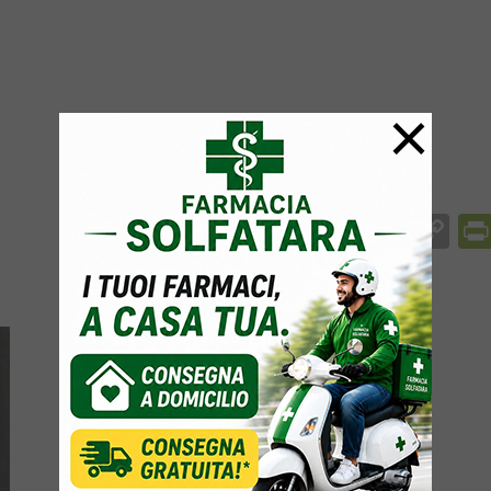
×
Facebook
Messenger
WhatsApp
Telegram
X
Email
Co
Li