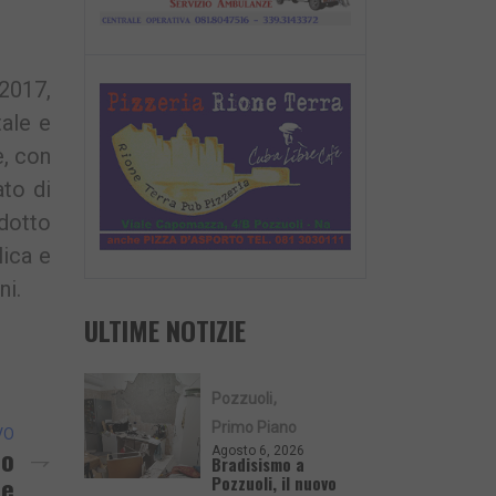
2017,
tale e
e, con
ato di
ndotto
lica e
ni.
ULTIME NOTIZIE
Pozzuoli
Primo Piano
VO
so
Agosto 6, 2026
Bradisismo a
ne
Pozzuoli, il nuovo