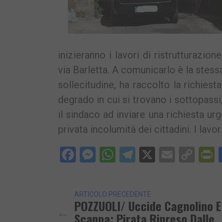
inizieranno i lavori di ristrutturazi
via Barletta. A comunicarlo è la stessa
sollecitudine, ha raccolto la richiest
degrado in cui si trovano i sottopassi
il sindaco ad inviare una richiesta ur
privata incolumità dei cittadini. I lavo
Facebook
Messenger
WhatsApp
Telegram
X
Email
Cop
P
Lin
ARTICOLO PRECEDENTE
POZZUOLI/ Uccide Cagnolino E
Scappa: Pirata Ripreso Dalle