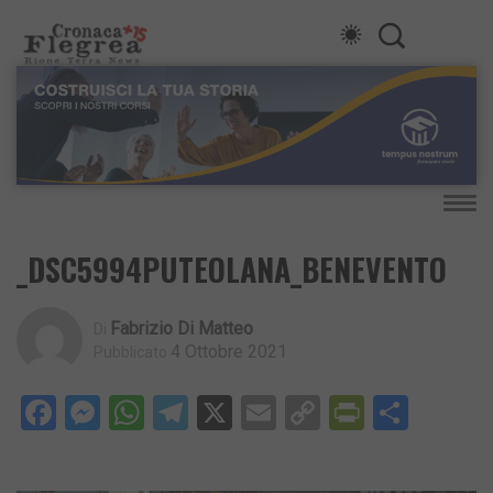
_DSC5994PUTEOLANA_BENEVENTO
Fabrizio Di Matteo
Di
4 Ottobre 2021
Pubblicato
Facebook
Messenger
WhatsApp
Telegram
X
Email
Copy
PrintFri
Condi
Link