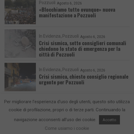
Pozzuoli
Agosto 6, 2026
«Blocchiamo tutto ovunque» nuova
manifestazione a Pozzuoli
In Evidenza
Pozzuoli
Agosto 6, 2026
Crisi sismica, sette consiglieri comunali
chiedono lo stato di emergenza per la
città di Pozzuoli
In Evidenza
Pozzuoli
Agosto 6, 2026
Crisi sismica, chiesto consiglio regionale
urgente per Pozzuoli
Per migliorare l'esperienza d'uso degli utenti, questo sito utilizza
cookie di profilazione, propri o di terze parti. Continuando la
navigazione acconsenti all'uso dei cookie.
Accetto
CronacaFlegrea testata giornalistica - aut. Tribunale di Napoli n. 34 del
Come usiamo i cookie
23/05/2012.
Info e Contatti