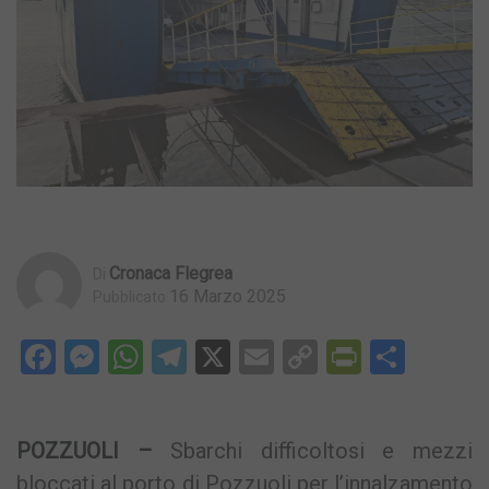
Cronaca Flegrea
Di
16 Marzo 2025
Pubblicato
Facebook
Messenger
WhatsApp
Telegram
X
Email
Copy
PrintFri
Condi
Link
POZZUOLI –
Sbarchi difficoltosi e mezzi
bloccati al porto di Pozzuoli per l’innalzamento