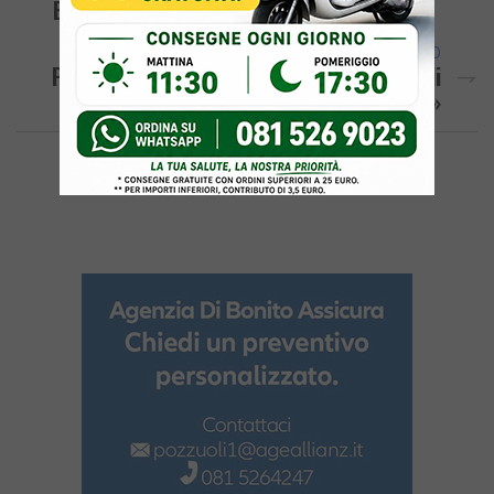
Bradisismo
ARTICOLO SUCCESSIVO
POZZUOLI/ La Denuncia: «Multato Dai Vigili
Dopo La Scossa Sulle Strisce Bianche»