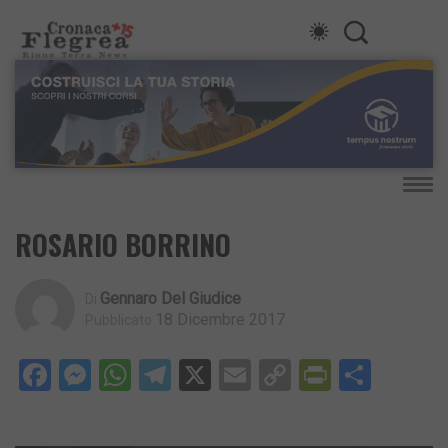
ROSARIO BORRINO
Gennaro Del Giudice
Di
18 Dicembre 2017
Pubblicato
Facebook
Messenger
WhatsApp
Telegram
X
Email
Copy
PrintFri
Condi
Link