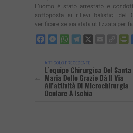
L’uomo è stato arrestato e condott
sottoposta ai rilievi balistici del 
verificare se sia stata utilizzata per fa
Facebook
Messenger
WhatsApp
Telegram
X
Email
Cop
P
Lin
ARTICOLO PRECEDENTE
L’equipe Chirurgica Del Santa
Maria Delle Grazie Dà Il Via
All’attività Di Microchirurgia
Oculare A Ischia