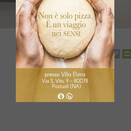
Facebook
Messenger
WhatsApp
Telegram
X
Email
Co
Li