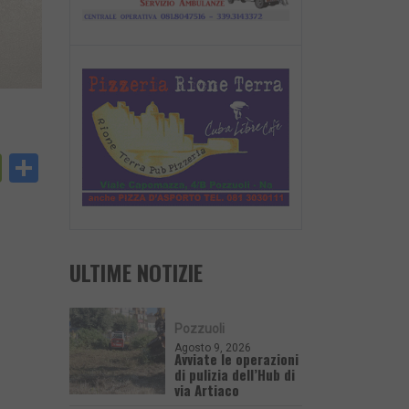
py
PrintFriendly
Condividi
nk
ULTIME NOTIZIE
Pozzuoli
Agosto 9, 2026
Avviate le operazioni
di pulizia dell’Hub di
via Artiaco