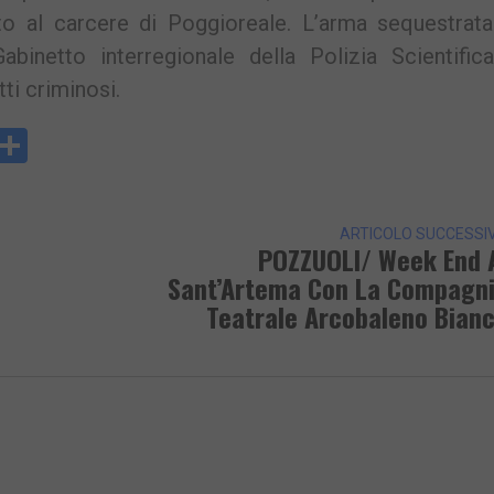
o al carcere di Poggioreale. L’arma sequestrata
Gabinetto interregionale della Polizia Scientific
tti criminosi.
y
rintFriendly
Condividi
k
ARTICOLO SUCCESSI
POZZUOLI/ Week End 
Sant’Artema Con La Compagn
Teatrale Arcobaleno Bian