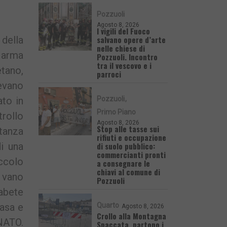
Pozzuoli
Agosto 8, 2026
I vigili del Fuoco
salvano opere d’arte
 della
nelle chiese di
 arma
Pozzuoli. Incontro
tra il vescovo e i
tano,
parroci
cevano
Pozzuoli
ato in
Primo Piano
trollo
Agosto 8, 2026
Stop alle tasse sui
stanza
rifiuti e occupazione
di suolo pubblico:
i una
commercianti pronti
iccolo
a consegnare le
chiavi al comune di
l vano
Pozzuoli
abete
Quarto
rasa e
Agosto 8, 2026
Crollo alla Montagna
NATO.
Spaccata, partono i