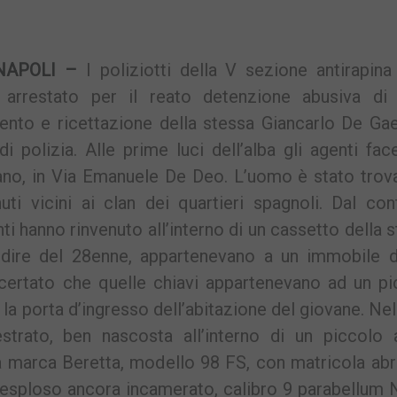
NAPOLI –
I poliziotti della V sezione antirapina
arrestato per il reato detenzione abusiva di
ento e ricettazione della stessa Giancarlo De Gae
 polizia. Alle prime luci dell’alba gli agenti fa
tano, in Via Emanuele De Deo. L’uomo è stato trov
uti vicini ai clan dei quartieri spagnoli. Dal con
nti hanno rinvenuto all’interno di un cassetto della 
 dire del 28enne, appartenevano a un immobile d
ccertato che quelle chiavi appartenevano ad un p
 la porta d’ingresso dell’abitazione del giovane. Ne
strato, ben nascosta all’interno di un piccolo 
a marca Beretta, modello 98 FS, con matricola ab
 esploso ancora incamerato, calibro 9 parabellum 