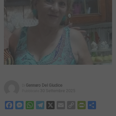
Gennaro Del Giudice
Di
30 Settembre 2025
Pubblicato
Facebook
Messenger
WhatsApp
Telegram
X
Email
Copy
PrintFri
Condi
Link