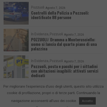
Pozzuoli
Agosto 7, 2026
Controlli della Polizia a Pozzuoli:
identificate 88 persone
In Evidenza
Pozzuoli
Agosto 7, 2026
POZZUOLI/ Dramma a Monterusciello:
uomo si lancia dal quarto piano di una
palazzina
In Evidenza
Pozzuoli
Agosto 7, 2026
Pozzuoli, posta e pacchi per i cittadini
con abitazioni inagibili: attivati servizi
dedicati
Per migliorare l'esperienza d'uso degli utenti, questo sito utilizza
cookie di profilazione, propri o di terze parti. Continuando la
navigazione acconsenti all'uso dei cookie.
Accetto
CronacaFlegrea testata giornalistica - aut. Tribunale di Napoli n. 34 del