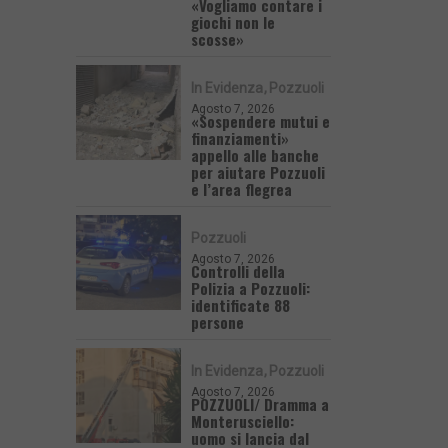
«Vogliamo contare i
giochi non le
scosse»
In Evidenza
Pozzuoli
Agosto 7, 2026
«Sospendere mutui e
finanziamenti»
appello alle banche
per aiutare Pozzuoli
e l’area flegrea
Pozzuoli
Agosto 7, 2026
Controlli della
Polizia a Pozzuoli:
identificate 88
persone
In Evidenza
Pozzuoli
Agosto 7, 2026
POZZUOLI/ Dramma a
Monterusciello:
uomo si lancia dal