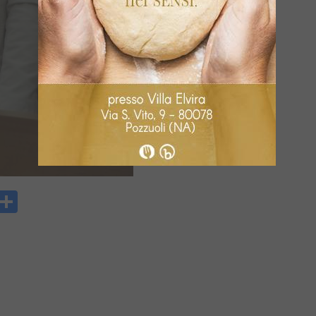
y
rintFriendly
Condividi
k