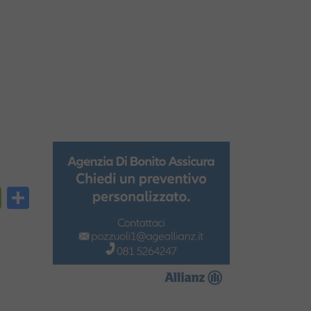
py
PrintFriendly
Condividi
nk