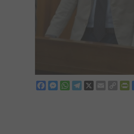
Facebook
Messenger
WhatsApp
Telegram
X
Email
Cop
P
Lin