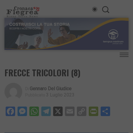
FRECCE TRICOLORI (8)
Gennaro Del Giudice
Di
3 Luglio 2023
Pubblicato
Facebook
Messenger
WhatsApp
Telegram
X
Email
Copy
PrintFri
Condi
Link