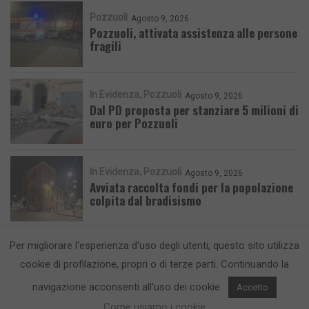
Pozzuoli
Agosto 9, 2026
Pozzuoli, attivata assistenza alle persone
fragili
In Evidenza
Pozzuoli
Agosto 9, 2026
Dal PD proposta per stanziare 5 milioni di
euro per Pozzuoli
In Evidenza
Pozzuoli
Agosto 9, 2026
Avviata raccolta fondi per la popolazione
colpita dal bradisismo
Per migliorare l'esperienza d'uso degli utenti, questo sito utilizza
cookie di profilazione, propri o di terze parti. Continuando la
navigazione acconsenti all'uso dei cookie.
Accetto
CronacaFlegrea testata giornalistica - aut. Tribunale di Napoli n. 34 del
Come usiamo i cookie
23/05/2012.
Info e Contatti