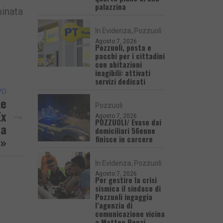
palazzina
inata
In Evidenza
Pozzuoli
Agosto 7, 2026
Pozzuoli, posta e
pacchi per i cittadini
con abitazioni
inagibili: attivati
servizi dedicati
VO
te
Pozzuoli
Ex
Agosto 7, 2026
POZZUOLI/ Evaso dai
la
domiciliari 56enne
e»
finisce in carcere
In Evidenza
Pozzuoli
Agosto 7, 2026
Per gestire la crisi
sismica il sindaco di
Pozzuoli ingaggia
l’agenzia di
comunicazione vicina
a Matteo Renzi