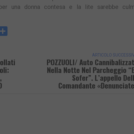
 per una donna contesa e la lite sarebbe culm
y
rintFriendly
Condividi
k
ARTICOLO SUCCESSI
ollati
POZZUOLI/ Auto Cannibalizza
oli:
Nella Notte Nel Parcheggio “
,
Sofer”. L’appello Del
O
Comandante «Denunciat