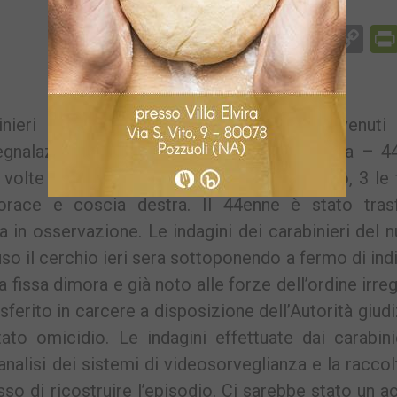
Facebook
Messenger
WhatsApp
Telegram
X
Email
Co
Li
nieri della compagnia Centro sono intervenuti 
gnalazione di una persona ferita. La vittima – 4
 volte verosimilmente con un’arma da taglio, 3 le 
orace e coscia destra. Il 44enne è stato trasf
a in osservazione. Le indagini dei carabinieri del 
o il cerchio ieri sera sottoponendo a fermo di ind
 fissa dimora e già noto alle forze dell’ordine irre
asferito in carcere a disposizione dell’Autorità giudi
to omicidio. Le indagini effettuate dai carabini
analisi dei sistemi di videosorveglianza e la raccol
o di ricostruire l’episodio. Ci sarebbe stato un 