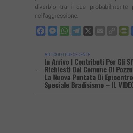
diverbio tra i due probabilmente
nell’aggressione.
Facebook
Messenger
WhatsApp
Telegram
X
Email
Cop
P
Lin
ARTICOLO PRECEDENTE
In Arrivo I Contributi Per Gli Sf
Richiesti Dal Comune Di Pozzu
La Nuova Puntata Di Epicentro
Speciale Bradisismo – IL VIDE