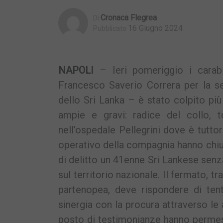
Cronaca Flegrea
Di
16 Giugno 2024
Pubblicato
NAPOLI
– Ieri pomeriggio i carabi
Francesco Saverio Correra per la se
dello Sri Lanka – è stato colpito più
ampie e gravi: radice del collo, t
nell’ospedale Pellegrini dove è tuttor
operativo della compagnia hanno chius
di delitto un 41enne Sri Lankese senza
sul territorio nazionale. Il fermato, tr
partenopea, deve rispondere di tenta
sinergia con la procura attraverso le 
posto di testimonianze hanno permess