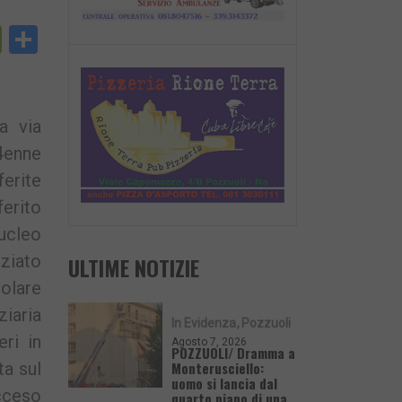
py
PrintFriendly
Condividi
nk
a via
4enne
ferite
erito
nucleo
iziato
ULTIME NOTIZIE
golare
ziaria
In Evidenza
Pozzuoli
eri in
Agosto 7, 2026
POZZUOLI/ Dramma a
Monterusciello:
ta sul
uomo si lancia dal
acceso
quarto piano di una