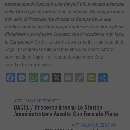
aeronautica di Pozzuoli, uno dei poli più avanzati e famosi
della Difesa per la formazione di ufficiali. Da sempre icona
non solo di Pozzuoli ma di tutta la Campania, la sua
perdita sarebbe un danno importante per la nostra regione.
Chiederemo al ministro Crosetto che l’Accademia non lasci
la Campania»
. Così in una nota i parlamentari campani della
Lega: il senatore Gianluca Cantalamessa, coordinatore
provinciale di Napoli, e il deputato Gianpiero Zinzi,
coordinatore regionale.
Facebook
Messenger
WhatsApp
Telegram
X
Email
Copy
PrintFri
Condi
Link
ARTICOLO PRECEDENTE
BACOLI/ Processo Irsvem: Lo Storico
Amministratore Assolto Con Formula Piena
ARTICOLO SUCCESSIVO