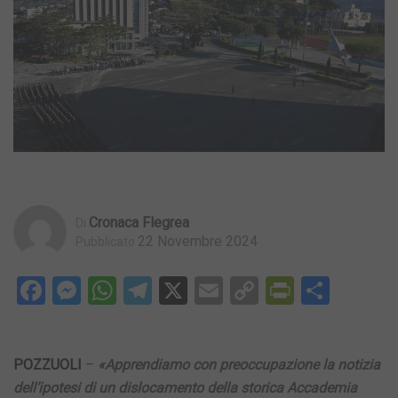
Cronaca Flegrea
Di
22 Novembre 2024
Pubblicato
Facebook
Messenger
WhatsApp
Telegram
X
Email
Copy
PrintFri
Condi
Link
POZZUOLI
–
«Apprendiamo con preoccupazione la notizia
dell’ipotesi di un dislocamento della storica Accademia