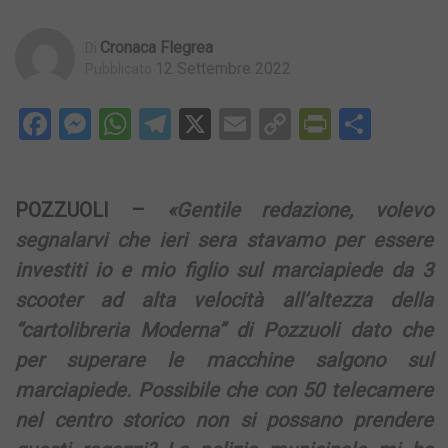
Cronaca Flegrea
Di
12 Settembre 2022
Pubblicato
Facebook
Messenger
WhatsApp
Telegram
X
Email
Copy
PrintFri
Condi
Link
POZZUOLI –
«Gentile redazione, volevo
segnalarvi che ieri sera stavamo per essere
investiti io e mio figlio sul marciapiede da 3
scooter ad alta velocità all’altezza della
“cartolibreria Moderna” di Pozzuoli dato che
per superare le macchine salgono sul
marciapiede. Possibile che con 50 telecamere
nel centro storico non si possano prendere