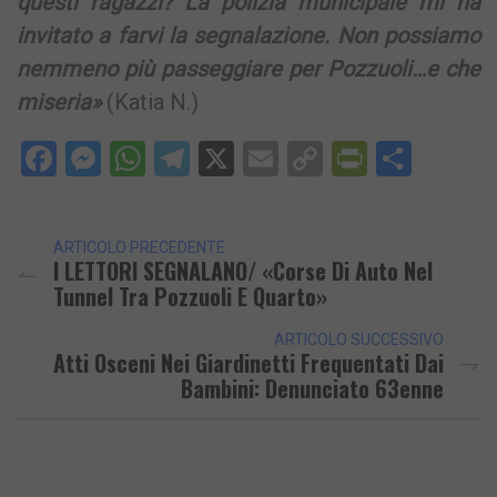
questi ragazzi? La polizia municipale mi ha
invitato a farvi la segnalazione. Non possiamo
nemmeno più passeggiare per Pozzuoli…e che
miseria»
(Katia N.)
Facebook
Messenger
WhatsApp
Telegram
X
Email
Copy
PrintFri
Condi
Link
ARTICOLO PRECEDENTE
I LETTORI SEGNALANO/ «Corse Di Auto Nel
Tunnel Tra Pozzuoli E Quarto»
ARTICOLO SUCCESSIVO
Atti Osceni Nei Giardinetti Frequentati Dai
Bambini: Denunciato 63enne