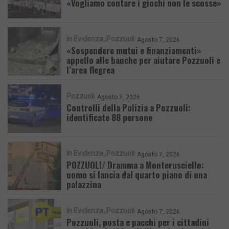
«Vogliamo contare i giochi non le scosse»
In Evidenza
Pozzuoli
Agosto 7, 2026
«Sospendere mutui e finanziamenti»
appello alle banche per aiutare Pozzuoli e
l’area flegrea
Pozzuoli
Agosto 7, 2026
Controlli della Polizia a Pozzuoli:
identificate 88 persone
In Evidenza
Pozzuoli
Agosto 7, 2026
POZZUOLI/ Dramma a Monterusciello:
uomo si lancia dal quarto piano di una
palazzina
In Evidenza
Pozzuoli
Agosto 7, 2026
Pozzuoli, posta e pacchi per i cittadini