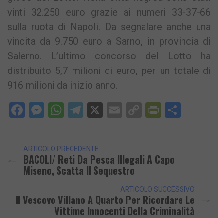
vinti 32.250 euro grazie ai numeri 33-37-66
sulla ruota di Napoli. Da segnalare anche una
vincita da 9.750 euro a Sarno, in provincia di
Salerno. L’ultimo concorso del Lotto ha
distribuito 5,7 milioni di euro, per un totale di
916 milioni da inizio anno.
Facebook
Messenger
WhatsApp
Telegram
X
Email
Copy
PrintFri
Condi
Link
ARTICOLO PRECEDENTE
BACOLI/ Reti Da Pesca Illegali A Capo
Miseno, Scatta Il Sequestro
ARTICOLO SUCCESSIVO
Il Vescovo Villano A Quarto Per Ricordare Le
Vittime Innocenti Della Criminalità