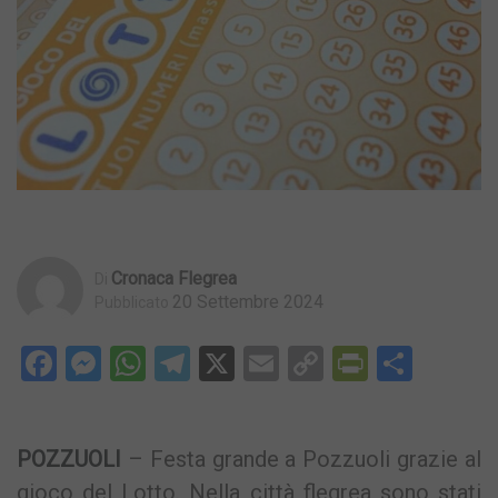
Cronaca Flegrea
Di
20 Settembre 2024
Pubblicato
Facebook
Messenger
WhatsApp
Telegram
X
Email
Copy
PrintFri
Condi
Link
POZZUOLI
– Festa grande a Pozzuoli grazie al
gioco del Lotto. Nella città flegrea sono stati