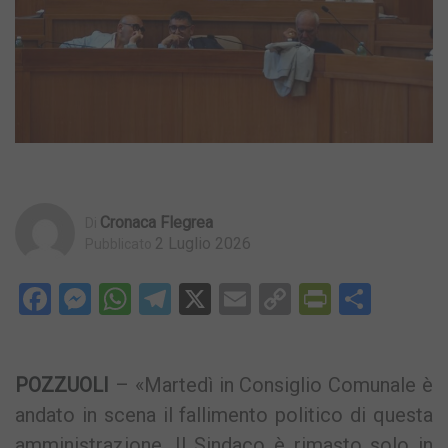
Cronaca Flegrea
Di
2 Luglio 2026
Pubblicato
Facebook
Messenger
WhatsApp
Telegram
X
Email
Copy
PrintFri
Condi
Link
POZZUOLI
– «Martedì in Consiglio Comunale è
andato in scena il fallimento politico di questa
amministrazione. Il Sindaco è rimasto solo in