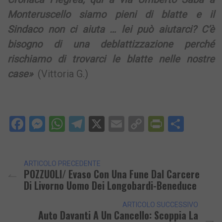
Monteruscello siamo pieni di blatte e il
Sindaco non ci aiuta … lei può aiutarci? C’è
bisogno di una deblattizzazione perché
rischiamo di trovarci le blatte nelle nostre
case»
(Vittoria G.)
Facebook
Messenger
WhatsApp
Telegram
X
Email
Copy
PrintFri
Condi
Link
ARTICOLO PRECEDENTE
POZZUOLI/ Evaso Con Una Fune Dal Carcere
Di Livorno Uomo Dei Longobardi-Beneduce
ARTICOLO SUCCESSIVO
Auto Davanti A Un Cancello: Scoppia La