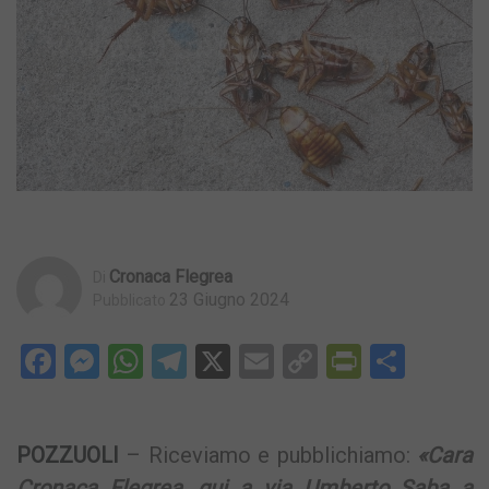
Cronaca Flegrea
Di
23 Giugno 2024
Pubblicato
Facebook
Messenger
WhatsApp
Telegram
X
Email
Copy
PrintFri
Condi
Link
POZZUOLI
– Riceviamo e pubblichiamo:
«Cara
Cronaca Flegrea, qui a via Umberto Saba a