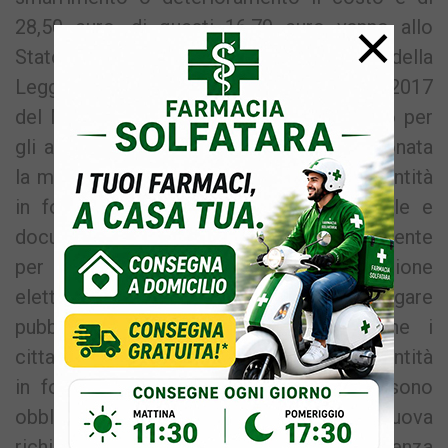
×
28,50 euro, di questi 16,79 euro vanno allo
Stato per le spese del progetto. Ai sensi della
Legge n. 125/2015 e della Circolare n. 4/2017
del Ministero degli Interni – Dipartimento per
gli affari interni e territoriali sarà abbandonata
la modalità di emissione della carta di identità
in formato cartaceo salvo i casi di reale e
documentata urgenza segnalati dal richiedente
per motivi di salute, viaggio, consultazione
elettorale e partecipazione a concorsi o gare
pubbliche. Va comunque precisato che i
cittadini che dispongono della carta di identità
in formato cartaceo ancora valida non sono
obbligati a presentarsi per fare una nuova
richiesta, perché verrà rispettata la scadenza