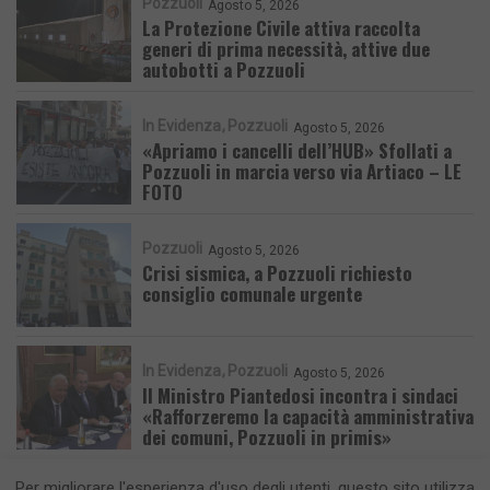
Pozzuoli
Agosto 5, 2026
La Protezione Civile attiva raccolta
generi di prima necessità, attive due
autobotti a Pozzuoli
In Evidenza
Pozzuoli
Agosto 5, 2026
«Apriamo i cancelli dell’HUB» Sfollati a
Pozzuoli in marcia verso via Artiaco – LE
FOTO
Pozzuoli
Agosto 5, 2026
Crisi sismica, a Pozzuoli richiesto
consiglio comunale urgente
In Evidenza
Pozzuoli
Agosto 5, 2026
Il Ministro Piantedosi incontra i sindaci
«Rafforzeremo la capacità amministrativa
dei comuni, Pozzuoli in primis»
Per migliorare l'esperienza d'uso degli utenti, questo sito utilizza