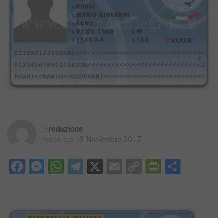
Redazione
Di
13 Novembre 2017
Pubblicato
Facebook
Messenger
WhatsApp
Telegram
X
Email
Copy
PrintFri
Condi
Link