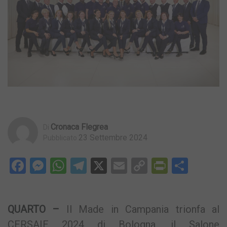
Cronaca Flegrea
Di
23 Settembre 2024
Pubblicato
Facebook
Messenger
WhatsApp
Telegram
X
Email
Copy
PrintFri
Condi
Link
QUARTO –
Il Made in Campania trionfa al
CERSAIE 2024 di Bologna, il Salone