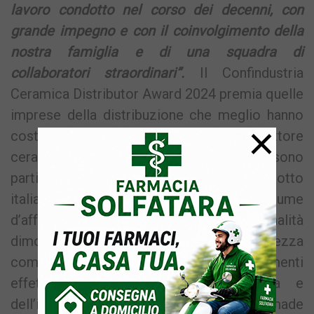
lavoro condotto nel corso dei decenni, con
grande impegno e con il coinvolgimento della
nostra famiglia e di una squadra di
collaboratori straordinari”.
Il Confindustria
Ceramica Distributor Award 2024 premia quelle
imprese della distribuzione che meglio hanno
×
costruito rapporti di partnership con il settore
ceramico italiano e che si sono
particolarmente distinte per fedeltà al prodotto
italiano, per durata dell’attività, per volume
d’affari, per competenza e per professionalità
dimostrati negli anni, solvibilità e correttezza
commerciale e importanti investimenti
effettuati a favore della conoscenza e
dell’impiego delle piastrelle di ceramica “made