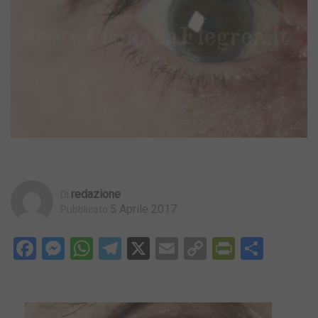
Redazione
Di
5 Aprile 2017
Pubblicato
Facebook
Messenger
WhatsApp
Telegram
X
Email
Copy
PrintFri
Condi
Link