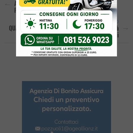
Agricoltura E Tradizione: Nasce Terra
Flegrea
ARTICOLO SUCCESSIVO
QUARTO/ Alloggi Custodi Scolastici, Il Tar Dà
Il Via Libera Agli Sgomberi