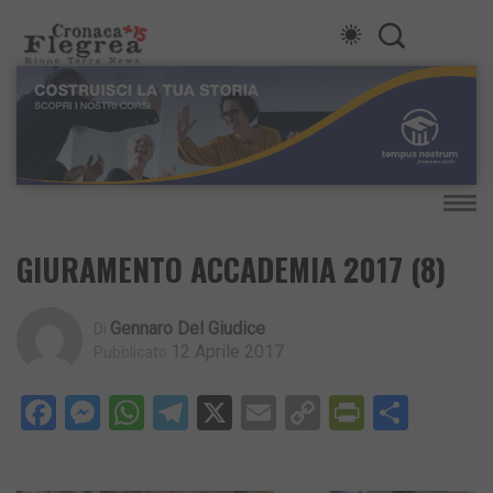
GIURAMENTO ACCADEMIA 2017 (8)
Gennaro Del Giudice
Di
12 Aprile 2017
Pubblicato
Facebook
Messenger
WhatsApp
Telegram
X
Email
Copy
PrintFri
Condi
Link