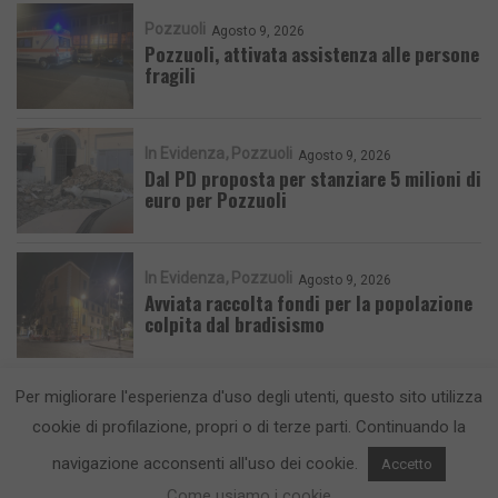
Pozzuoli
Agosto 9, 2026
Pozzuoli, attivata assistenza alle persone
fragili
In Evidenza
Pozzuoli
Agosto 9, 2026
Dal PD proposta per stanziare 5 milioni di
euro per Pozzuoli
In Evidenza
Pozzuoli
Agosto 9, 2026
Avviata raccolta fondi per la popolazione
colpita dal bradisismo
Per migliorare l'esperienza d'uso degli utenti, questo sito utilizza
cookie di profilazione, propri o di terze parti. Continuando la
navigazione acconsenti all'uso dei cookie.
Accetto
CronacaFlegrea testata giornalistica - aut. Tribunale di Napoli n. 34 del
Come usiamo i cookie
23/05/2012.
Info e Contatti