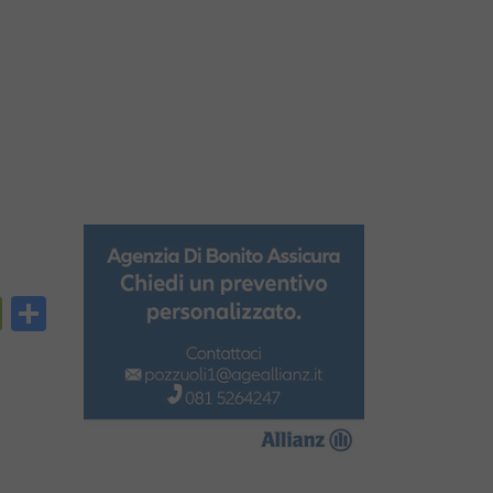
py
PrintFriendly
Condividi
nk