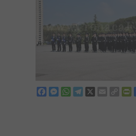
Facebook
Messenger
WhatsApp
Telegram
X
Email
Cop
P
Lin