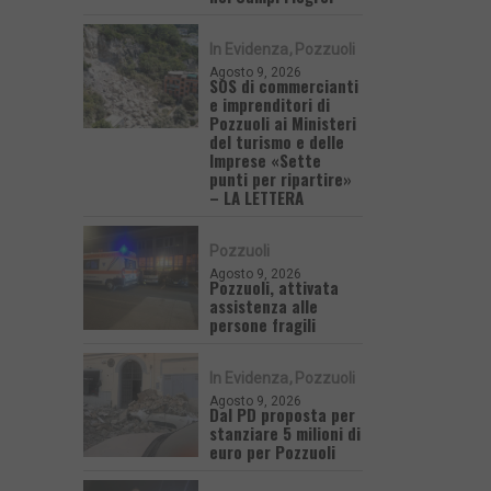
In Evidenza
Pozzuoli
Agosto 9, 2026
SOS di commercianti
e imprenditori di
Pozzuoli ai Ministeri
del turismo e delle
Imprese «Sette
punti per ripartire»
– LA LETTERA
Pozzuoli
Agosto 9, 2026
Pozzuoli, attivata
assistenza alle
persone fragili
In Evidenza
Pozzuoli
Agosto 9, 2026
Dal PD proposta per
stanziare 5 milioni di
euro per Pozzuoli