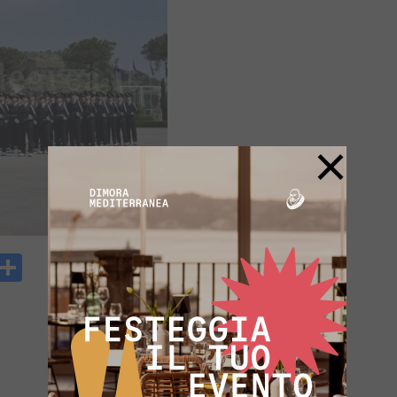
×
y
rintFriendly
Condividi
k