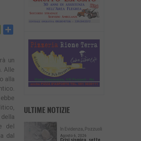
py
PrintFriendly
Condividi
nk
rà un
. Alle
o alla
tico.
e ebbe
itico,
ULTIME NOTIZIE
 della
e del
In Evidenza
Pozzuoli
sa dal
Agosto 6, 2026
Crisi sismica, sette