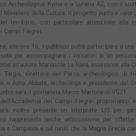
po Archeologico Kyme e a Lunaria A2, con il sos
el Ministero della Cultura. Il progetto punta a valor
el territorio, con particolare attenzione alla c
ei Campi Flegrei.
, alle ore 16, il pubblico potrà partecipare a una 
nsata per accompagnare i visitatori in un percors
ieme all’autore Mariasole La Rana, assessore alla C
Targia, direttore del Parco archeologico di H
ana, e Anna Abbate, archeologa e presidente del G
ntro sarà il giornalista Marco Martone di VG21.
s dell’Accademia dei Campi Flegrei proporranno a
Sarà inoltre presente un interprete LIS per gara
contro rappresenta anche un’occasione per riflette
ilia e Campania e sul ruolo che la Magna Grecia co