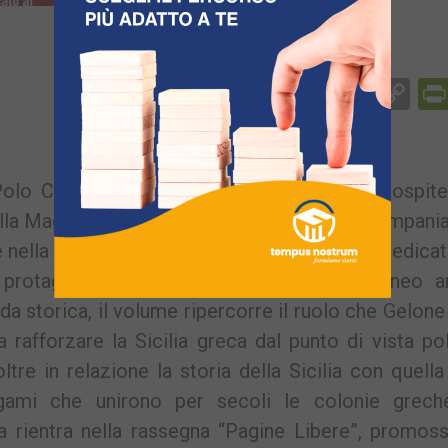
Facebook
Messenger
WhatsApp
Telegram
X
Email
Co
Li
lo Culturale Palazzo Toledo di Pozzuoli ospite
la Magna Grecia e al legame tra Sicilia e Campania
e nella terra di Athena” di Roberto Tedesco, dedicat
 protagonisti più importanti del Mediterraneo an
da storica, il volume ripercorre il ruolo che Gelon
 rafforzare la Sicilia greca dal punto di vista pol
oltre in relazione la storia della Sicilia con quella
egami che unirono per secoli le colonie grech
va rientra nella rassegna “Pagine Libere”, promos