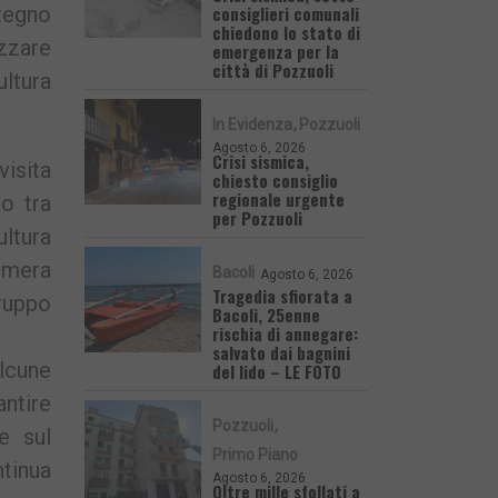
consiglieri comunali
tegno
chiedono lo stato di
izzare
emergenza per la
città di Pozzuoli
ultura
In Evidenza
Pozzuoli
Agosto 6, 2026
Crisi sismica,
visita
chiesto consiglio
regionale urgente
o tra
per Pozzuoli
ultura
imera
Bacoli
Agosto 6, 2026
Tragedia sfiorata a
ruppo
Bacoli, 25enne
rischia di annegare:
salvato dai bagnini
lcune
del lido – LE FOTO
ntire
Pozzuoli
re sul
Primo Piano
ntinua
Agosto 6, 2026
Oltre mille sfollati a