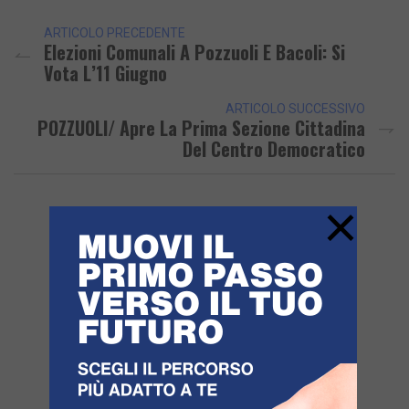
ARTICOLO PRECEDENTE
Elezioni Comunali A Pozzuoli E Bacoli: Si
Vota L’11 Giugno
ARTICOLO SUCCESSIVO
POZZUOLI/ Apre La Prima Sezione Cittadina
Del Centro Democratico
×