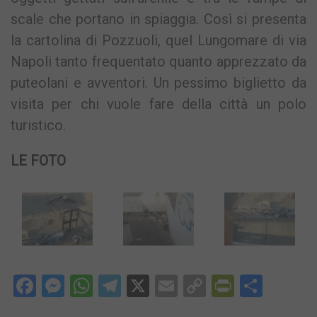
scale che portano in spiaggia. Così si presenta
la cartolina di Pozzuoli, quel Lungomare di via
Napoli tanto frequentato quanto apprezzato da
puteolani e avventori. Un pessimo biglietto da
visita per chi vuole fare della città un polo
turistico.
LE FOTO
Facebook
Messenger
WhatsApp
Telegram
X
Email
Copy
PrintFri
Condi
Link