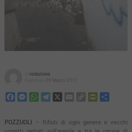
Redazione
Di
29 Marzo 2017
Pubblicato
Facebook
Messenger
WhatsApp
Telegram
X
Email
Copy
PrintFri
Condi
Link
POZZUOLI
– Rifiuti di ogni genere e vecchi
oggetti gettati sull’arenile e tra le rampe di