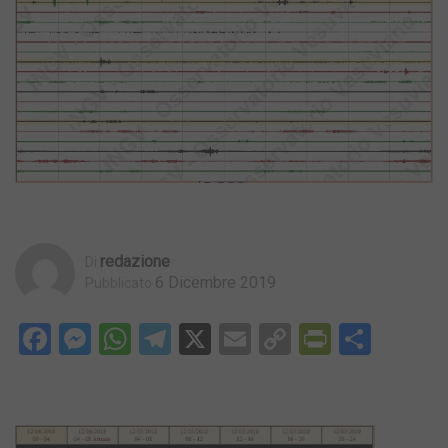
Redazione
Di
6 Dicembre 2019
Pubblicato
Facebook
Messenger
WhatsApp
Telegram
X
Email
Copy
PrintFri
Condi
Link