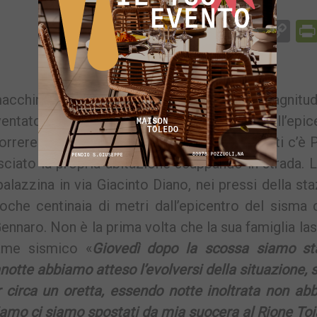
Facebook
Messenger
WhatsApp
Telegram
X
Email
Co
Li
macchina questa notte dopo la scossa di magnitud
ventato molti residenti delle aree prossime all’epic
orrere la notte in strada nelle auto. Tra questi c’è 
asciato la propria abitazione scappando in strada. 
palazzina in via Giacinto Diano, nei pressi della st
oche centinaia di metri dall’epicentro del sisma
ennaro. Non è la prima volta che la sua famiglia las
iame sismico «
Giovedì dopo la scossa siamo sta
notte abbiamo atteso l’evolversi della situazione,
r circa un oretta, essendo notte inoltrata non a
 siamo ci siamo spostati da mia suocera al Rione To