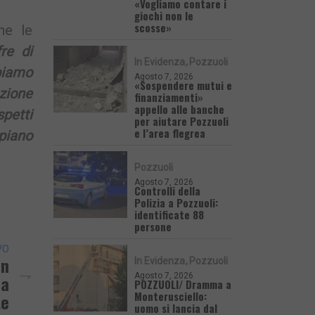
«Vogliamo contare i
giochi non le
scosse»
he le
re di
In Evidenza
Pozzuoli
bbiamo
Agosto 7, 2026
«Sospendere mutui e
azione
finanziamenti»
appello alle banche
petti
per aiutare Pozzuoli
e l’area flegrea
 piano
Pozzuoli
Agosto 7, 2026
Controlli della
Polizia a Pozzuoli:
identificate 88
persone
VO
on
In Evidenza
Pozzuoli
Agosto 7, 2026
za
POZZUOLI/ Dramma a
Monterusciello:
te
uomo si lancia dal