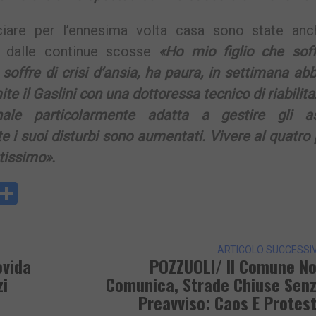
iare per l’ennesima volta casa sono state anc
o dalle continue scosse
«Ho mio figlio che soff
 soffre di crisi d’ansia, ha paura, in settimana a
te il Gaslini con una dottoressa tecnico di riabilit
onale particolarmente adatta a gestire gli as
i suoi disturbi sono aumentati. Vivere al quatro
ntissimo».
y
rintFriendly
Condividi
k
ARTICOLO SUCCESSI
ovida
POZZUOLI/ Il Comune N
zi
Comunica, Strade Chiuse Sen
Preavviso: Caos E Protes