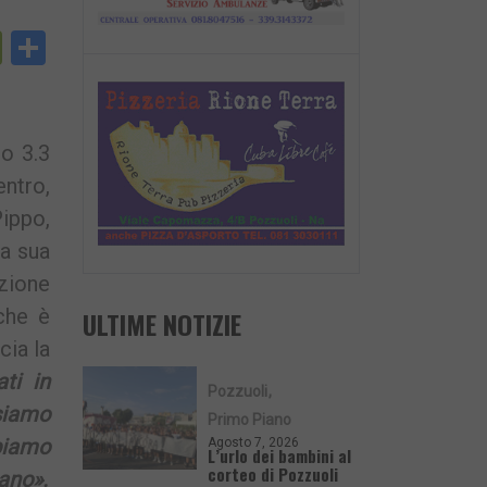
py
PrintFriendly
Condividi
nk
o 3.3
entro,
Pippo,
La sua
azione
 che è
ULTIME NOTIZIE
cia la
ti in
Pozzuoli
 siamo
Primo Piano
bbiamo
Agosto 7, 2026
L’urlo dei bambini al
corteo di Pozzuoli
iano».