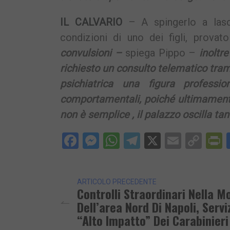
IL CALVARIO
– A spingerlo a lasc
condizioni di uno dei figli, provat
convulsioni –
spiega Pippo –
inoltre
richiesto un consulto telematico trami
psichiatrica una figura professi
comportamentali, poiché ultimamente 
non è semplice , il palazzo oscilla ta
Facebook
Messenger
WhatsApp
Telegram
X
Email
Cop
P
Lin
ARTICOLO PRECEDENTE
Controlli Straordinari Nella M
Dell’area Nord Di Napoli, Servi
“Alto Impatto” Dei Carabinieri