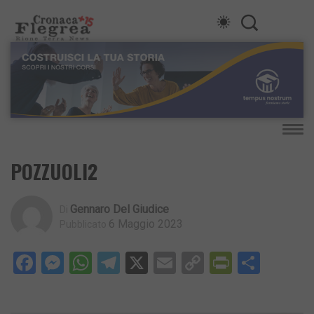
POZZUOLI2
Gennaro Del Giudice
Di
6 Maggio 2023
Pubblicato
Facebook
Messenger
WhatsApp
Telegram
X
Email
Copy
PrintFri
Condi
Link