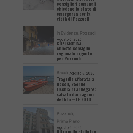
consiglieri comunali
chiedono lo stato di
emergenza per la
città di Pozzuoli
In Evidenza
Pozzuoli
Agosto 6, 2026
Crisi sismica,
chiesto consiglio
regionale urgente
per Pozzuoli
Bacoli
Agosto 6, 2026
Tragedia sfiorata a
Bacoli, 25enne
rischia di annegare:
salvato dai bagnini
del lido – LE FOTO
Pozzuoli
Primo Piano
Agosto 6, 2026
Oltre mille sfollati a