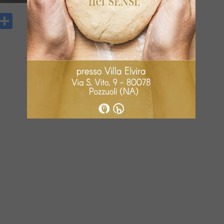
y
rintFriendly
Condividi
k