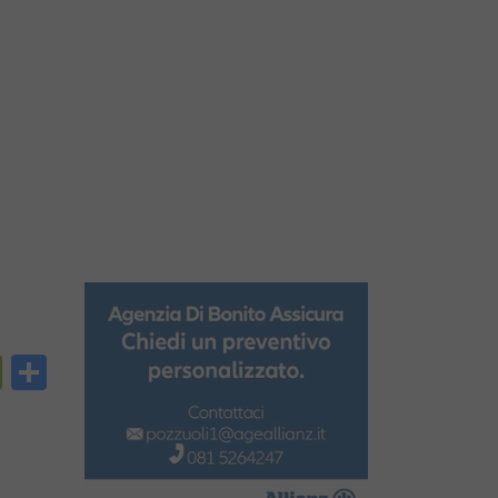
py
PrintFriendly
Condividi
nk