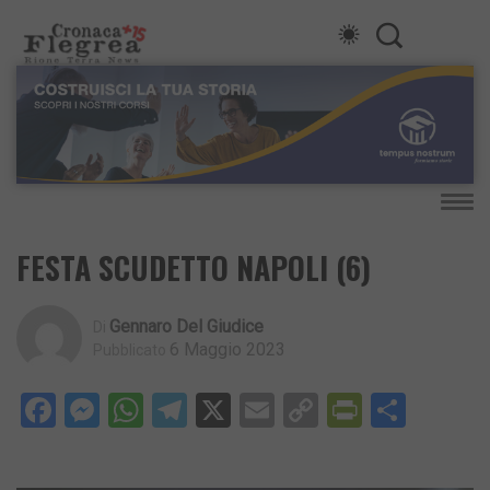
FESTA SCUDETTO NAPOLI (6)
Gennaro Del Giudice
Di
6 Maggio 2023
Pubblicato
Facebook
Messenger
WhatsApp
Telegram
X
Email
Copy
PrintFri
Condi
Link