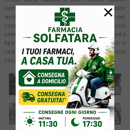
×
riempiti al momento dell’acquisto. Verranno
anche organizzati gratuitamente mini-corsi per
conoscere come “nasce” il cioccolato, cioè
come dai semi della pianta del cacao si arriva a
fare il cioccolato e poi, sempre per i piccoli si
vedrà anche come realizzare deliziosi
cioccolatini e tavolette di cioccolato.