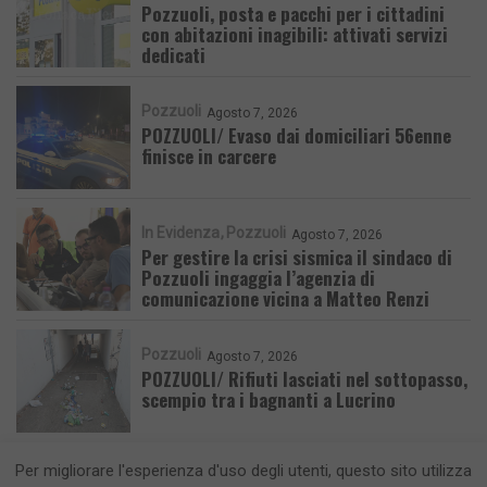
Pozzuoli, posta e pacchi per i cittadini
con abitazioni inagibili: attivati servizi
dedicati
Pozzuoli
Agosto 7, 2026
POZZUOLI/ Evaso dai domiciliari 56enne
finisce in carcere
In Evidenza
Pozzuoli
Agosto 7, 2026
Per gestire la crisi sismica il sindaco di
Pozzuoli ingaggia l’agenzia di
comunicazione vicina a Matteo Renzi
Pozzuoli
Agosto 7, 2026
POZZUOLI/ Rifiuti lasciati nel sottopasso,
scempio tra i bagnanti a Lucrino
Per migliorare l'esperienza d'uso degli utenti, questo sito utilizza