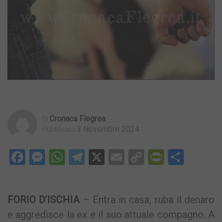
Cronaca Flegrea
Di
3 Novembre 2024
Pubblicato
Facebook
Messenger
WhatsApp
Telegram
X
Email
Copy
PrintFri
Condi
Link
FORIO D’ISCHIA
– Entra in casa, ruba il denaro
e aggredisce la ex e il suo attuale compagno. A