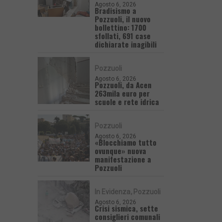
Agosto 6, 2026
Bradisismo a
Pozzuoli, il nuovo
bollettino: 1700
sfollati, 691 case
dichiarate inagibili
Pozzuoli
Agosto 6, 2026
Pozzuoli, da Acen
263mila euro per
scuole e rete idrica
Pozzuoli
Agosto 6, 2026
«Blocchiamo tutto
ovunque» nuova
manifestazione a
Pozzuoli
In Evidenza
Pozzuoli
Agosto 6, 2026
Crisi sismica, sette
consiglieri comunali