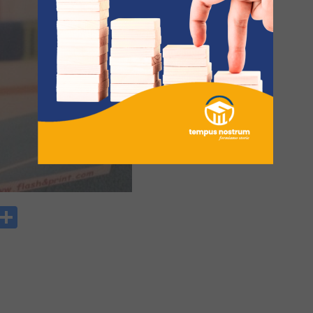
y
rintFriendly
Condividi
k