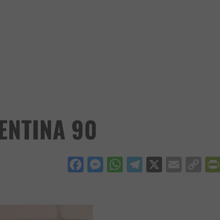
ENTINA 90
Facebook
Messenger
WhatsApp
Telegram
X
Email
Co
Li