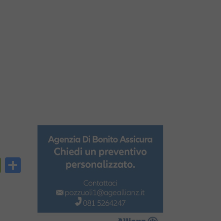
py
PrintFriendly
Condividi
nk