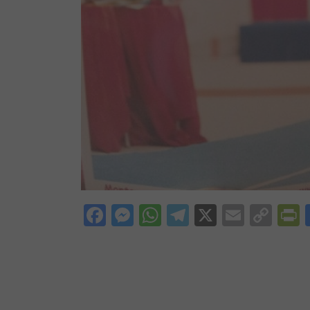
Facebook
Messenger
WhatsApp
Telegram
X
Email
Cop
P
Lin