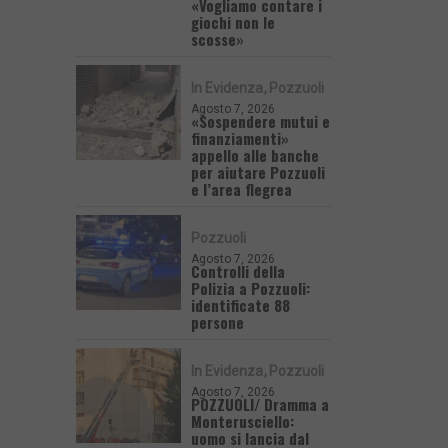
«Vogliamo contare i
giochi non le
scosse»
In Evidenza
Pozzuoli
Agosto 7, 2026
«Sospendere mutui e
finanziamenti»
appello alle banche
per aiutare Pozzuoli
e l’area flegrea
Pozzuoli
Agosto 7, 2026
Controlli della
Polizia a Pozzuoli:
identificate 88
persone
In Evidenza
Pozzuoli
Agosto 7, 2026
POZZUOLI/ Dramma a
Monterusciello:
uomo si lancia dal