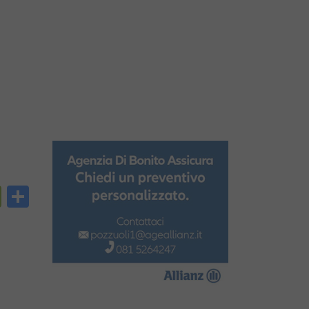
py
PrintFriendly
Condividi
nk