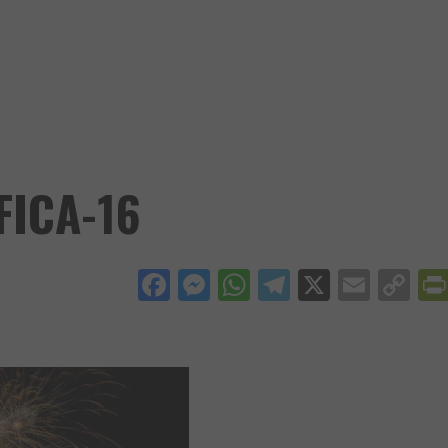
ICA-16
Facebook
Messenger
WhatsApp
Telegram
X
Email
Co
Li