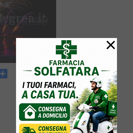
×
y
rintFriendly
Condividi
k