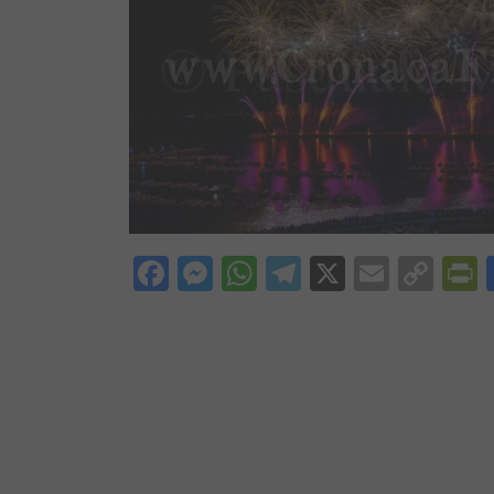
Facebook
Messenger
WhatsApp
Telegram
X
Email
Cop
P
Lin