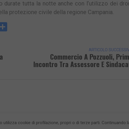
durate tutta la notte anche con l’utilizzo dei dro
 della protezione civile della regione Campania.
y
rintFriendly
Condividi
k
ARTICOLO SUCCESSI
a
Commercio A Pozzuoli, Pri
Incontro Tra Assessore E Sindaca
to utilizza cookie di profilazione, propri o di terze parti. Continuando