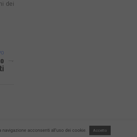
ni dei
VO
mo
ti
 la navigazione acconsenti all'uso dei cookie.
Accetto