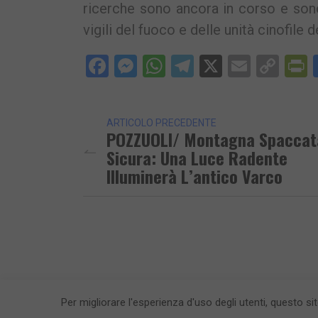
ricerche sono ancora in corso e sono 
vigili del fuoco e delle unità cinofile
Facebook
Messenger
WhatsApp
Telegram
X
Email
Cop
P
Lin
ARTICOLO PRECEDENTE
POZZUOLI/ Montagna Spaccat
Sicura: Una Luce Radente
Illuminerà L’antico Varco
Per migliorare l'esperienza d'uso degli utenti, questo si