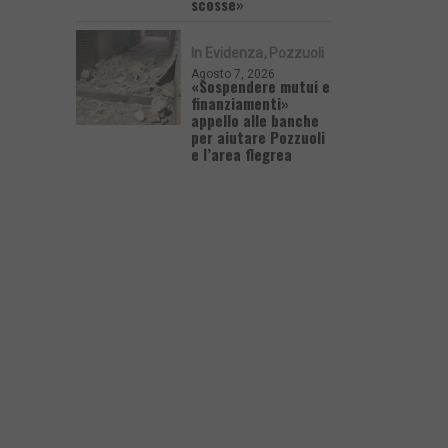
scosse»
In Evidenza
Pozzuoli
Agosto 7, 2026
«Sospendere mutui e
finanziamenti»
appello alle banche
per aiutare Pozzuoli
e l’area flegrea