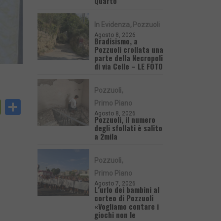
Quarto
In Evidenza
Pozzuoli
Agosto 8, 2026
Bradisismo, a
Pozzuoli crollata una
parte della Necropoli
di via Celle – LE FOTO
Pozzuoli
py
PrintFriendly
Condividi
Primo Piano
Agosto 8, 2026
nk
Pozzuoli, il numero
degli sfollati è salito
a 2mila
Pozzuoli
Primo Piano
Agosto 7, 2026
L’urlo dei bambini al
corteo di Pozzuoli
«Vogliamo contare i
giochi non le