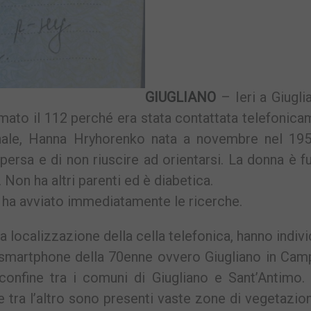
GIUGLIANO
– Ieri a Giugli
ato il 112 perché era stata contattata telefonic
ale, Hanna Hryhorenko nata a novembre nel 195
persa e di non riuscire ad orientarsi. La donna è f
 Non ha altri parenti ed è diabetica.
o ha avviato immediatamente le ricerche.
 la localizzazione della cella telefonica, hanno indiv
o smartphone della 70enne ovvero Giugliano in Cam
confine tra i comuni di Giugliano e Sant’Antimo.
e tra l’altro sono presenti vaste zone di vegetazio