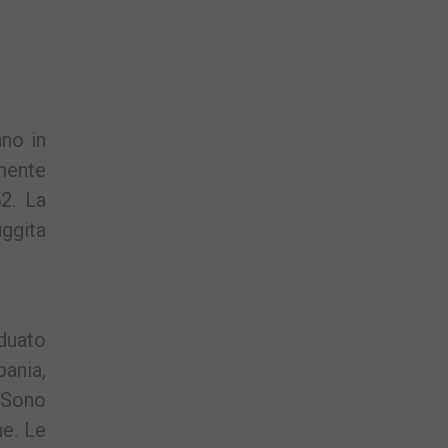
ano in
amente
2. La
uggita
iduato
pania,
 Sono
ne. Le