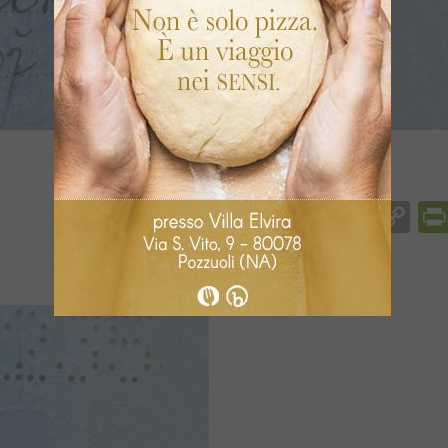
Facebook
Messenger
WhatsApp
Telegram
X
Email
Co
Li