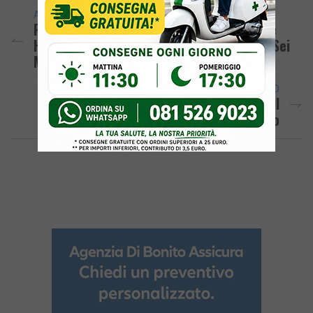
ARTICOLO PRECEDENTE
Rogo A Monte Di Procida: Il Piromane Che
Ha Aggredito I Carabinieri Condannato A Sei
Mesi
ARTICOLO SUCCESSIVO
Il Consiglio Comunale Di Quarto Approva Il
Bilancio