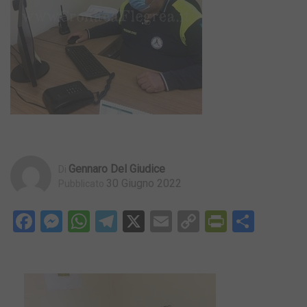
Gennaro Del Giudice
Di
30 Giugno 2022
Pubblicato
Facebook
Messenger
WhatsApp
Telegram
X
Email
Copy
PrintFri
Condi
Link