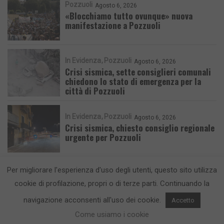
Pozzuoli
Agosto 6, 2026
«Blocchiamo tutto ovunque» nuova
manifestazione a Pozzuoli
In Evidenza
Pozzuoli
Agosto 6, 2026
Crisi sismica, sette consiglieri comunali
chiedono lo stato di emergenza per la
città di Pozzuoli
In Evidenza
Pozzuoli
Agosto 6, 2026
Crisi sismica, chiesto consiglio regionale
urgente per Pozzuoli
Per migliorare l'esperienza d'uso degli utenti, questo sito utilizza
cookie di profilazione, propri o di terze parti. Continuando la
navigazione acconsenti all'uso dei cookie.
Accetto
CronacaFlegrea testata giornalistica - aut. Tribunale di Napoli n. 34 del
23/05/2012.
Info e Contatti
Come usiamo i cookie