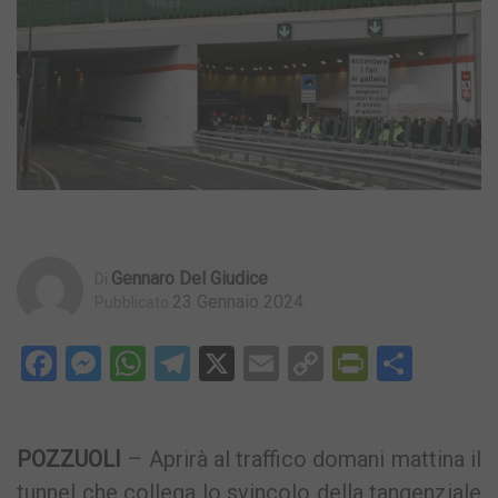
Gennaro Del Giudice
Di
23 Gennaio 2024
Pubblicato
Facebook
Messenger
WhatsApp
Telegram
X
Email
Copy
PrintFri
Condi
Link
POZZUOLI
– Aprirà al traffico domani mattina il
tunnel che collega lo svincolo della tangenziale