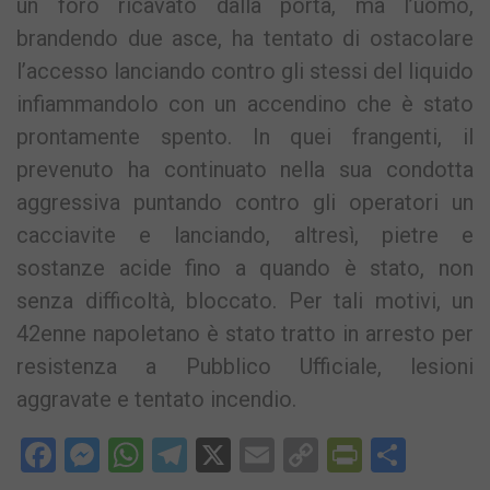
un foro ricavato dalla porta, ma l’uomo,
brandendo due asce, ha tentato di ostacolare
l’accesso lanciando contro gli stessi del liquido
infiammandolo con un accendino che è stato
prontamente spento. In quei frangenti, il
prevenuto ha continuato nella sua condotta
aggressiva puntando contro gli operatori un
cacciavite e lanciando, altresì, pietre e
sostanze acide fino a quando è stato, non
senza difficoltà, bloccato. Per tali motivi, un
42enne napoletano è stato tratto in arresto per
resistenza a Pubblico Ufficiale, lesioni
aggravate e tentato incendio.
Facebook
Messenger
WhatsApp
Telegram
X
Email
Copy
PrintFri
Condi
Link