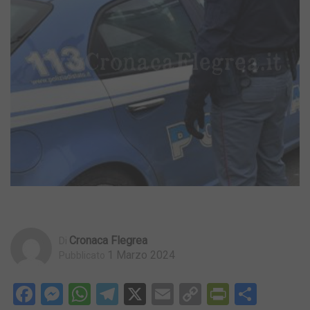
Cronaca Flegrea
Di
1 Marzo 2024
Pubblicato
Facebook
Messenger
WhatsApp
Telegram
X
Email
Copy
PrintFri
Condi