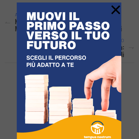
×
ARTICOLO PRECEDENTE
Nasce La «Denominazione Comunale»
Marchio Di Garanzia Per Il Brand Pozzuoli
ARTICOLO SUCCESSIVO
Aveva Un’auto Rubata Nel Cortile Di Casa:
Nei Guai Un 28enne Di Pozzuoli