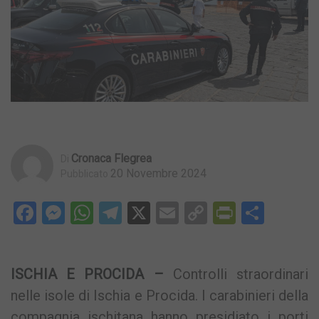
Cronaca Flegrea
Di
20 Novembre 2024
Pubblicato
Facebook
Messenger
WhatsApp
Telegram
X
Email
Copy
PrintFri
Condi
Link
ISCHIA E PROCIDA –
Controlli straordinari
nelle isole di Ischia e Procida. I carabinieri della
compagnia ischitana hanno presidiato i porti