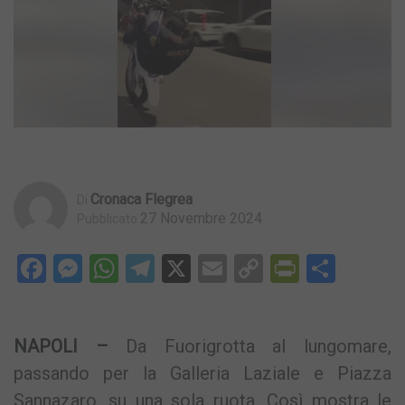
Cronaca Flegrea
Di
27 Novembre 2024
Pubblicato
Facebook
Messenger
WhatsApp
Telegram
X
Email
Copy
PrintFri
Condi
Link
NAPOLI –
Da Fuorigrotta al lungomare,
passando per la Galleria Laziale e Piazza
Sannazaro, su una sola ruota. Così mostra le