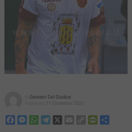
Gennaro Del Giudice
Di
21 Dicembre 2022
Pubblicato
Facebook
Messenger
WhatsApp
Telegram
X
Email
Copy
PrintFri
Condi
Link