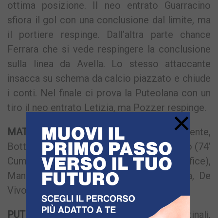
ottima posizione. Il neo entrato Guarracino
sfiora il gol con una conclusione dal limite, ma
il portiere respinge. Dall’altra parte chance
Ferrara che si vede respingere la conclusione
sulla linea da Avella. Lo stesso attaccante
insacca su schema da calcio piazzato e chiude
i conti. Nel finale ci prova la Puteolana con un
tiro il neo entrato Letizia, ma Pozzer respinge.
×
MATERA:
Pozzer, Dubaz, Ferrara, Vicente,
Bottalico (74’ Zienlski) , Donida, Montanino (74’
Cum), Russo, Iaccarino, Piccioni (85′ Orefice),
Manu (92′ Sellitti). A disp: Suma, Ancora, De
Vivo, Hysaj, Demoleon. All.: Ciullo
PUTEOLANA:
Lamberti, Escobar, Catinali,