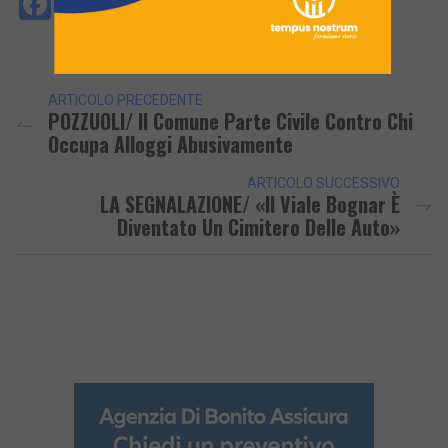
Facebook
Messenger
WhatsApp
Telegram
X
Email
Copy
PrintFri
Condi
Link
ARTICOLO PRECEDENTE
POZZUOLI/ Il Comune Parte Civile Contro Chi
Occupa Alloggi Abusivamente
ARTICOLO SUCCESSIVO
LA SEGNALAZIONE/ «Il Viale Bognar È
Diventato Un Cimitero Delle Auto»