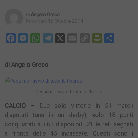
Angelo Greco
Di
15 Ottobre 2014
Pubblicato
Facebook
Messenger
WhatsApp
Telegram
X
Email
Copy
PrintFri
Condi
Link
di Angelo Greco
Pessimo l’avvio di tutte le flegree
CALCIO –
Due sole vittorie in 21 match
disputati (una in un derby), solo 18 punti
conquistati sui 63 disponibili, 21 le reti segnati
a fronte delle 45 incassate. Questi sono i