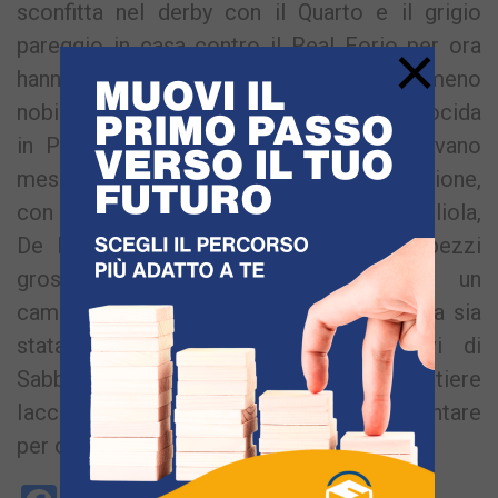
sconfitta nel derby con il Quarto e il grigio
×
pareggio in casa contro il Real Forio per ora
hanno relegato i bacolesi ad ambizioni meno
nobili. Discorso simile per il Monte di Procida
in Promozione, i montesi in estate avevano
messo su una rosa di lusso per la Promozione,
con gente del calibro di Borrino, Costagliola,
De Luca, Di Matteo, D’Oriano ed altri pezzi
grossi che lasciavano intravedere un
campionato di vertice. Nonostante la rosa sia
stata ancora puntellata con gli arrivi di
Sabbatino e molto probabilmente del portiere
Iaccarino, i flegrei si sono dovuti accontentare
per ora di soli 4 pareggi.