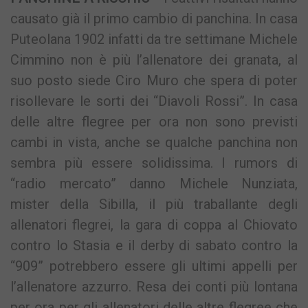
causato già il primo cambio di panchina. In casa
Puteolana 1902 infatti da tre settimane Michele
Cimmino non è più l’allenatore dei granata, al
suo posto siede Ciro Muro che spera di poter
risollevare le sorti dei “Diavoli Rossi”. In casa
delle altre flegree per ora non sono previsti
cambi in vista, anche se qualche panchina non
sembra più essere solidissima. I rumors di
“radio mercato” danno Michele Nunziata,
mister della Sibilla, il più traballante degli
allenatori flegrei, la gara di coppa al Chiovato
contro lo Stasia e il derby di sabato contro la
“909” potrebbero essere gli ultimi appelli per
l’allenatore azzurro. Resa dei conti più lontana
per ora per gli allenatori delle altre flegree che