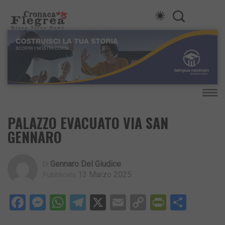
PALAZZO EVACUATO VIA SAN
GENNARO
Gennaro Del Giudice
Di
13 Marzo 2025
Pubblicato
Facebook
Messenger
WhatsApp
Telegram
X
Email
Copy
PrintFri
Condi
Link