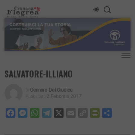
SALVATORE-ILLIANO
Gennaro Del Giudice
Di
2 Febbraio 2017
Pubblicato
Facebook
Messenger
WhatsApp
Telegram
X
Email
Copy
PrintFri
Condi
Link