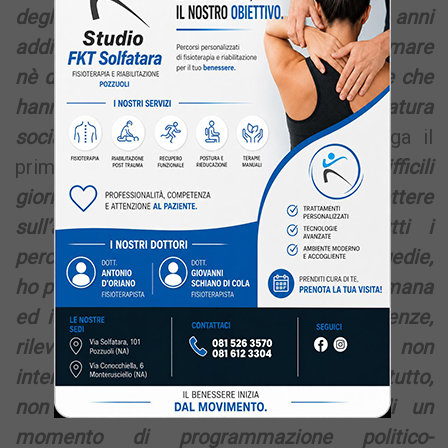
degli abbattimenti. Una politica che negli anni
addietro non è stata capace di programmare
nè di dettare linee guida. Gravi mancanze che
hanno dato vita ai gravi problemi di natura
sociale che tutti noi conosciamo –
spiega il
primo cittadino.
Ma nel corso di queste difficili
giornate, trascorse anche a riflettere
sull’assoluta necessità di attivare tutti i
percorsi per evitare nel futuro simili tragedie,
ho preso atto dei sensi di una vicinanza umana
ed istituzionale che, pur con lievi differenze,
rilevano l’assoluta necessità di non
interrompere i sentieri avviati e soprattutto,
non privare l’Ente e la Collettività di un
momento di programmazione politico-