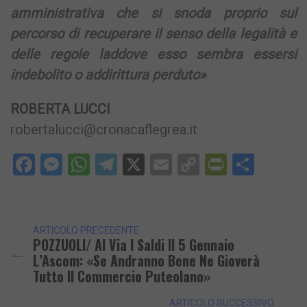
amministrativa che si snoda proprio sul
percorso di recuperare il senso della legalità e
delle regole laddove esso sembra essersi
indebolito o addirittura perduto»
ROBERTA LUCCI
robertalucci@cronacaflegrea.it
Facebook
Messenger
WhatsApp
Telegram
X
Email
Copy
PrintFri
Condi
Link
ARTICOLO PRECEDENTE
POZZUOLI/ Al Via I Saldi Il 5 Gennaio
L’Ascom: «Se Andranno Bene Ne Gioverà
Tutto Il Commercio Puteolano»
ARTICOLO SUCCESSIVO