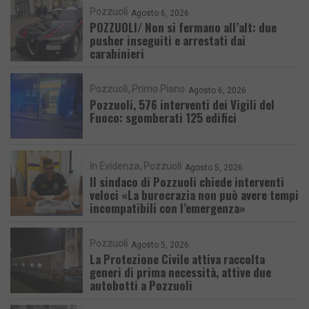
Pozzuoli
Agosto 6, 2026
POZZUOLI/ Non si fermano all’alt: due
pusher inseguiti e arrestati dai
carabinieri
Pozzuoli
Primo Piano
Agosto 6, 2026
Pozzuoli, 576 interventi dei Vigili del
Fuoco: sgomberati 125 edifici
In Evidenza
Pozzuoli
Agosto 5, 2026
Il sindaco di Pozzuoli chiede interventi
veloci «La burocrazia non può avere tempi
incompatibili con l’emergenza»
Pozzuoli
Agosto 5, 2026
La Protezione Civile attiva raccolta
generi di prima necessità, attive due
autobotti a Pozzuoli