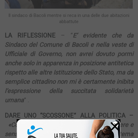
Il sindaco di Bacoli mentre si reca in una delle due abitazioni
abbattute
LA RIFLESSIONE
– “
E’ evidente che da
Sindaco del Comune di Bacoli e nella veste di
Ufficiale di Governo, non avrei dovuto pormi
anche solo in apparenza in posizione antitetica
rispetto alle altre Istituzione dello Stato, ma da
semplice cittadino non mi è certamente inibita
l’espressione della succitata solidarietà
umana
” .
DARE UNO “SCOSSONE” ALLA POLITICA –
×
«Con le mie dimissioni intendevo smuovere e
sensibilizzare la politica sul delicato tema