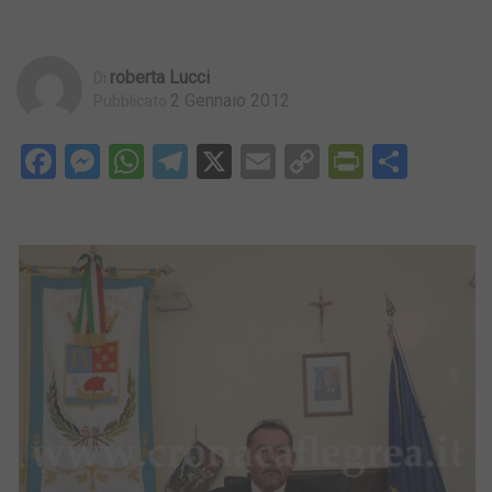
Roberta Lucci
Di
2 Gennaio 2012
Pubblicato
Facebook
Messenger
WhatsApp
Telegram
X
Email
Copy
PrintFri
Condi
Link