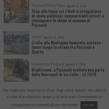
Pozzuoli
Primo Piano
Agosto 8, 2026
Stop alle tasse sui rifiuti e occupazione
di suolo pubblico: commercianti pronti a
consegnare le chiavi al comune di
Pozzuoli
Quarto
Agosto 8, 2026
Crollo alla Montagna Spaccata, partono i
lavori lungo la strada tra Pozzuoli e
Quarto
In Evidenza
Pozzuoli
Agosto 8, 2026
Bradisismo, a Pozzuoli crollata una parte
della Necropoli di via Celle – LE FOTO
Per migliorare l'esperienza d'uso degli utenti, questo sito utilizza
cookie di profilazione, propri o di terze parti. Continuando la
navigazione acconsenti all'uso dei cookie.
Accetto
CronacaFlegrea testata giornalistica - aut. Tribunale di Napoli n. 34 del