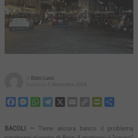
Enzo Lucci
Di
5 Novembre 2024
Pubblicato
Facebook
Messenger
WhatsApp
Telegram
X
Email
Copy
PrintFri
Condi
Link
BACOLI –
Tiene ancora banco il problema
parcheggi al porto di Baia. A metterci il “carico”